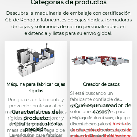
Categorías de productos
Descubra la maquinaria de embalaje con certificación
CE de Rongda: fabricantes de cajas rígidas, formadoras
de cajas y soluciones de cartón personalizadas, en
existencia y listas para su envío global.
Máquina para fabricar cajas
Creador de casos
rígidas
Si está buscando un
fabricante confiable de
Rongda es un fabricante y
¿Qué es un creador de
estuches que brinde
proveedor profesional de
casos?
Características del
soluciones eficientes para
máquinas para fabricar cajas
producto
empaques creativos, de
El Case Maker es un equipo
rígidas. Si desea mejorar y
1. Conformado de alta
discos, de regalos y de libros
frontal central en
Líneas de
ampliar la producción en
precisión
de alta gama, no busque
producción de embalajes de
A diferencia de nuestro otro
masa de cajas de regalo de
La máquina para fabricar
más que Rongda. Nuestro
cajas rígidas y libros de tapa
tipo de equipo, el
Máquina
alta gama y embalajes