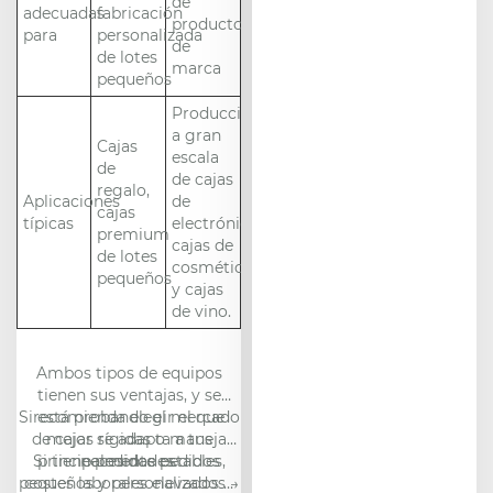
de
adecuadas
fabricación
productos
para
personalizada
de
de lotes
marca
pequeños
Producción
a gran
Cajas
escala
de
de cajas
regalo,
Aplicaciones
de
cajas
típicas
electrónica,
premium
cajas de
de lotes
cosméticos
pequeños
y cajas
de vino.
Ambos tipos de equipos
tienen sus ventajas, y se
Si está probando el mercado
recomienda elegir el que
de cajas rígidas o maneja
mejor se adapta a tus
Si tiene pedidos estables,
principalmente pedidos
necesidades.
pequeños y personalizados →
costes laborales elevados o