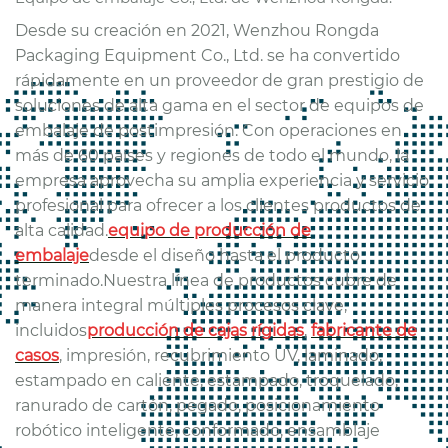
consistencia, facilidad de
montaje y valor comercial.
Desde su creación en 2021, Wenzhou Rongda
Packaging Equipment Co., Ltd. se ha convertido
rápidamente en un proveedor de gran prestigio de
soluciones de alta gama en el sector de equipos de
embalaje de postimpresión. Con operaciones en
más de 60 países y regiones de todo el mundo, la
empresa aprovecha su amplia experiencia y servicio
profesional para ofrecer a los clientes productos de
alta calidad.
equipo de producción de
embalaje
desde el diseño hasta el producto
terminado.
Nuestra línea de productos cubre de
manera integral múltiples procesos clave,
incluidos
producción de cajas rígidas
,
fabricante de
casos
, impresión, recubrimiento UV, laminado,
estampado en caliente, estampado, troquelado,
ranurado de cartón, pegado, posicionamiento
robótico inteligente, conformado, ensamblaje