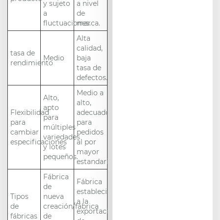
y sujeto
a nivel
a
de
fluctuaciones.
marca.
Alta
calidad,
tasa de
Medio
baja
rendimiento
tasa de
defectos.
Medio a
Alto,
alto,
apto
Flexibilidad
adecuado
para
para
para
múltiples
cambiar
pedidos
variedades
especificaciones
al por
y lotes
mayor
pequeños.
estandarizados.
Fábrica
Fábrica
de
establecida/orientada
Tipos
nueva
a la
de
creación/fábrica
exportación/proveedor
fábricas
de