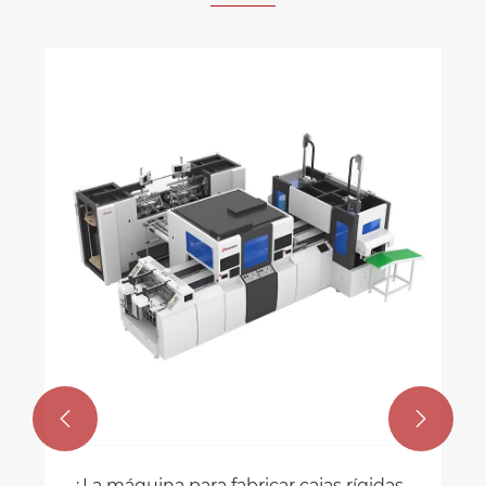


¿La máquina para fabricar cajas rígidas