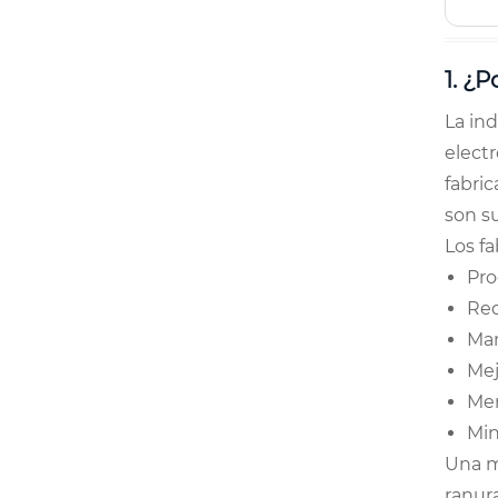
1. ¿
La in
electr
fabri
son s
Los f
Pro
Red
Man
Mej
Men
Min
Una m
ranur