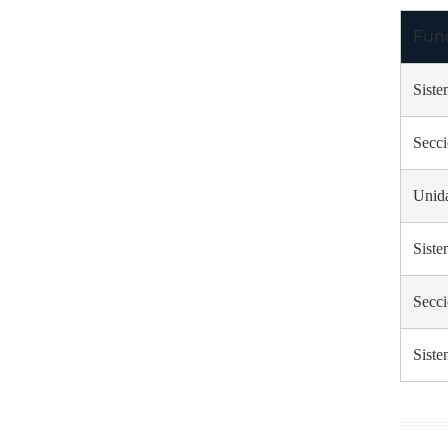
Fun
Siste
Secci
Unida
Siste
Secci
Siste