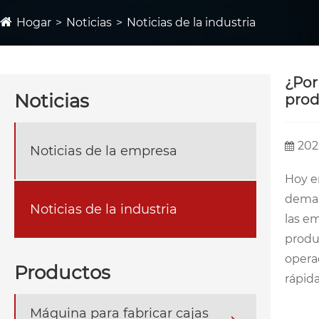
Hogar
Noticias
Noticias de la industria
¿Por
Noticias
prod
202
Noticias de la empresa
Hoy en
deman
Noticias de la industria
las em
produc
opera
Productos
rápid
Máquina para fabricar cajas