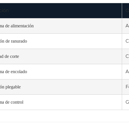
ción
O
A
ma de alimentación
C
ón de ranurado
C
d de corte
A
ma de encolado
F
ón plegable
G
ma de control