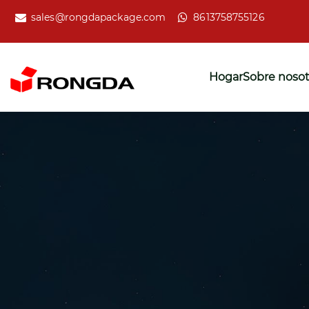
sales@rongdapackage.com
8613758755126
Hogar
Sobre nosot